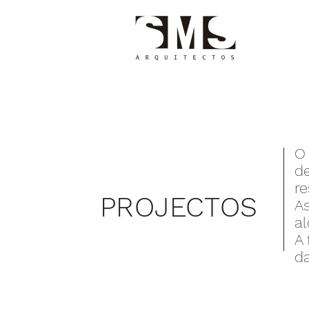
O
de
r
PROJECTOS
A
al
A 
da