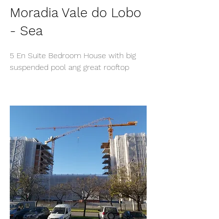
Moradia Vale do Lobo
- Sea
5 En Suite Bedroom House with big
suspended pool ang great rooftop