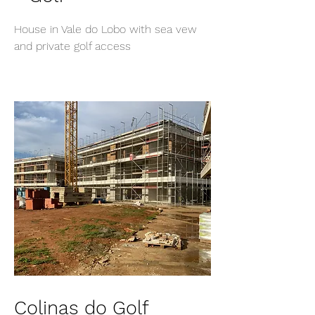
House in Vale do Lobo with sea vew
and private golf access
Colinas do Golf