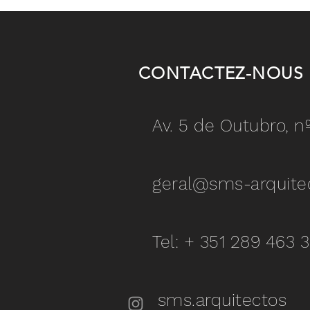
CONTACTEZ-NOUS
Av. 5 de Outubro, n
geral@sms-arquite
Tel: + 351 289 463 
sms.arquitectos