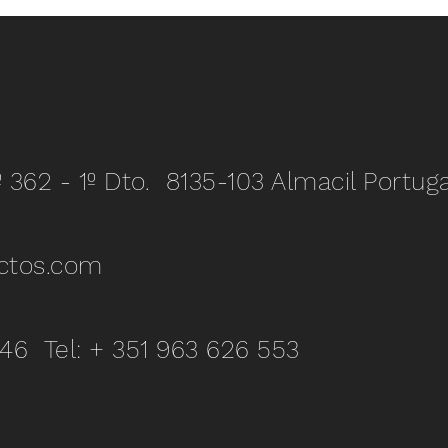
º 362 - 1º Dto. 8135-103 Almacil Portuga
ctos.com
346 Tel: + 351 963 626 553