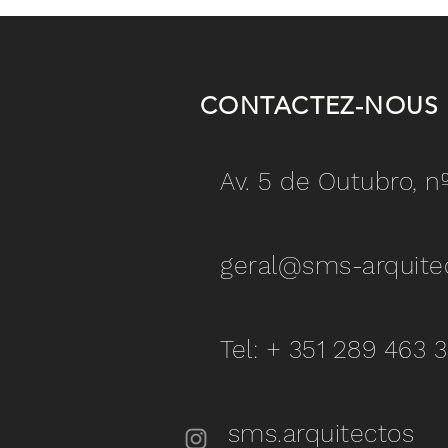
CONTACTEZ-NOUS
Av. 5 de Outubro, n
geral@sms-arquite
Tel: + 351 289 463 
sms.arquitectos