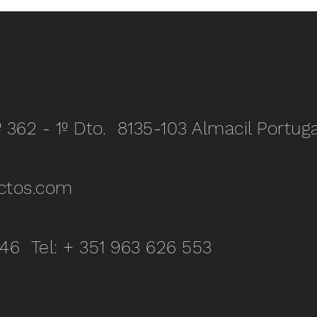
º 362 - 1º Dto. 8135-103 Almacil Portuga
ctos.com
346 Tel: + 351 963 626 553